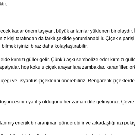
tir.
ecek kadar önem taşıyan, büyük anlamlar yüklenen bir olaydır. İş
iniz kişi tarafından da farklı şekilde yorumlanabilir. Çiçek sipar
bilmek işinizi biraz daha kolaylaştırabilir.
lde kırmızı güller gelir. Çünkü aşkı sembolize eder kırmızı gül
patyalar, hoş kokulu çiçek arayanlara zambaklar, karanfiller, ork
çeği ve lisyantus çiçeklerini önerebiliriz. Rengarenk çiçeklerden
düşüncesinin yanlış olduğunu her zaman dile getiriyoruz. Çevre f
anmış enerjik bir aranjman gönderebilir ve arkadaşlığınızı pekişti