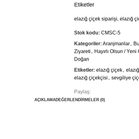
Etiketler
elazığ çiçek siparişi, elazığ ç
Stok kodu:
CMSC-5
Kategoriler:
Aranjmanlar
,
Bu
Ziyareti
,
Hayırlı Olsun / Yeni
Doğan
Etiketler:
elazığ çiçek
,
elazığ
elazığ çiçekçisi
,
sevgiliye çi
Paylaş:
AÇIKLAMA
DEĞERLENDIRMELER (0)