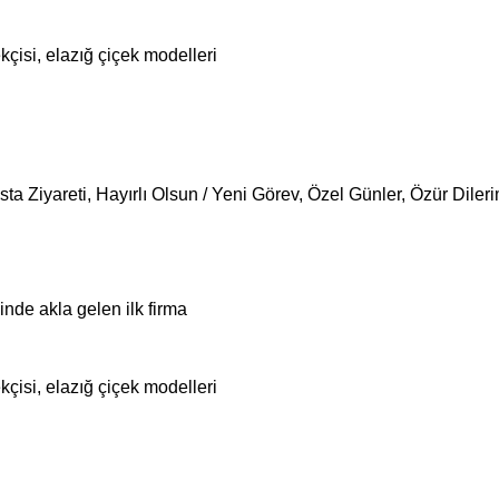
ekçisi, elazığ çiçek modelleri
sta Ziyareti
,
Hayırlı Olsun / Yeni Görev
,
Özel Günler
,
Özür Diler
ğinde akla gelen ilk firma
ekçisi, elazığ çiçek modelleri