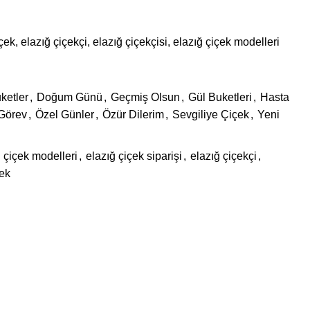
içek, elazığ çiçekçi, elazığ çiçekçisi, elazığ çiçek modelleri
ketler
,
Doğum Günü
,
Geçmiş Olsun
,
Gül Buketleri
,
Hasta
 Görev
,
Özel Günler
,
Özür Dilerim
,
Sevgiliye Çiçek
,
Yeni
 çiçek modelleri
,
elazığ çiçek siparişi
,
elazığ çiçekçi
,
çek