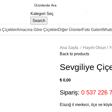
Kategori Seç
Search
 Çiçekler
Amacına Göre Çiçekler
Diğer Ürünler
Foto Galeri
Whats
Ana Sayfa
Hayırlı Olsun / 
Back to products
Sevgiliye Çiç
₺
Sipariş:
0 537 226 
Elazığ il merkezi, ilçe ve köyl