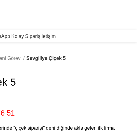
App Kolay Sipariş
İletişim
Yeni Görev
Sevgiliye Çiçek 5
ek 5
76 51
erinde “çiçek siparişi” denildiğinde akla gelen ilk firma