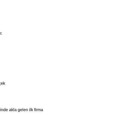
r.
çek
ğinde akla gelen ilk firma