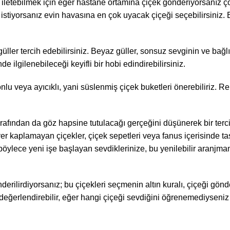
zi iletebilmek için eğer hastane ortamına çiçek gönderiyorsanız
tiyorsanız evin havasına en çok uyacak çiçeği seçebilirsiniz. Be
ller tercih edebilirsiniz. Beyaz güller, sonsuz sevginin ve bağlı
ilgilenebileceği keyifli bir hobi edindirebilirsiniz.
 veya ayıcıklı, yani süslenmiş çiçek buketleri önerebiliriz. Ren
tarafından da göz hapsine tutulacağı gerçeğini düşünerek bir terci
yer kaplamayan çiçekler, çiçek sepetleri veya fanus içerisinde ta
, böylece yeni işe başlayan sevdiklerinize, bu yenilebilir aranj
erilirdiyorsanız; bu çiçekleri seçmenin altın kuralı, çiçeği gön
ri değerlendirebilir, eğer hangi çiçeği sevdiğini öğrenemediysen