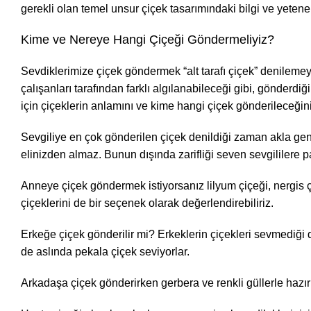
gerekli olan temel unsur çiçek tasarımındaki bilgi ve yetenek
Kime ve Nereye Hangi Çiçeği Göndermeliyiz?
Sevdiklerimize çiçek göndermek “alt tarafı çiçek” denilemey
çalışanları tarafından farklı algılanabileceği gibi, gönderdiğ
için çiçeklerin anlamını ve kime hangi çiçek gönderileceğini 
Sevgiliye en çok gönderilen çiçek denildiği zaman akla gene
elinizden almaz. Bunun dışında zarifliği seven sevgililere pa
Anneye çiçek göndermek istiyorsanız lilyum çiçeği, nergis çi
çiçeklerini de bir seçenek olarak değerlendirebiliriz.
Erkeğe çiçek gönderilir mi? Erkeklerin çiçekleri sevmediği 
de aslında pekala çiçek seviyorlar.
Arkadaşa çiçek gönderirken gerbera ve renkli güllerle hazırl